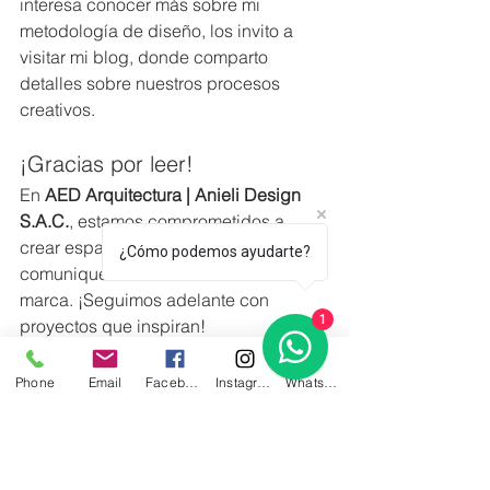
interesa conocer más sobre mi 
metodología de diseño, los invito a 
visitar mi blog, donde comparto 
detalles sobre nuestros procesos 
creativos.
¡Gracias por leer!
En 
AED Arquitectura | Anieli Design 
S.A.C.
, estamos comprometidos a 
crear espacios que transformen y 
¿Cómo podemos ayudarte?
comuniquen la esencia de cada 
marca. ¡Seguimos adelante con 
1
proyectos que inspiran!
Hashtags
:#Stands 
#DiseñoComercial
#Arquitectura
#StandFerial
Phone
Email
Facebook
Instagram
Whatsapp
#Innovación
#Tectónica
#MobiliarioPersonalizado
#AnieliDesign
#AEDequipo
#AEDarquitectura
#ExhibitionBooth