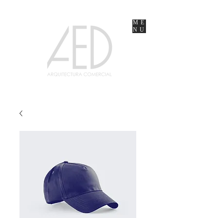
ME
NU